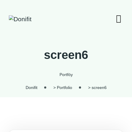
İçeriğe
geç
screen6
Portföy
Donifit
>
Portfolio
>
screen6