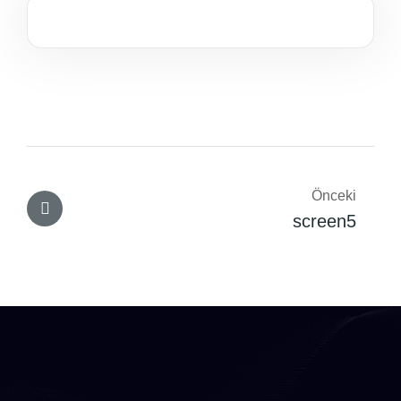
Yazı
Önceki
gezinmesi
screen5