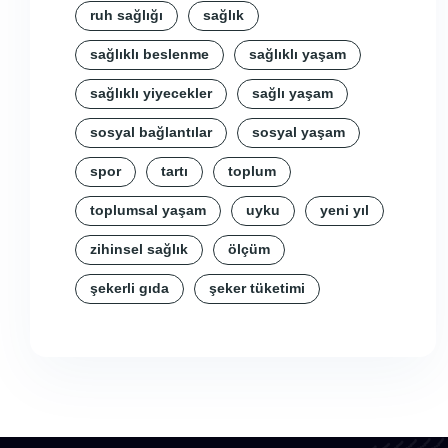
ruh sağlığı
sağlık
sağlıklı beslenme
sağlıklı yaşam
sağlıklı yiyecekler
sağlı yaşam
sosyal bağlantılar
sosyal yaşam
spor
tartı
toplum
toplumsal yaşam
uyku
yeni yıl
zihinsel sağlık
ölçüm
şekerli gıda
şeker tüketimi