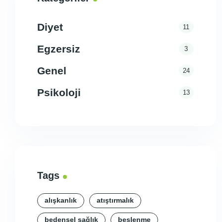
Diyet
11
Egzersiz
3
Genel
24
Psikoloji
13
Tags
alışkanlık
atıştırmalık
bedensel sağlık
beslenme