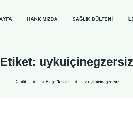
AYFA
HAKKIMIZDA
SAĞLIK BÜLTENI
İL
Etiket: uykuiçinegzersi
Donifit
>
Blog Classic
>
uykuiçinegzersiz