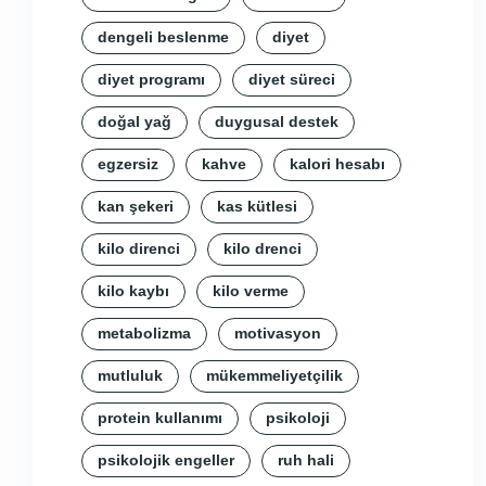
dengeli beslenme
diyet
diyet programı
diyet süreci
doğal yağ
duygusal destek
egzersiz
kahve
kalori hesabı
kan şekeri
kas kütlesi
kilo direnci
kilo drenci
kilo kaybı
kilo verme
metabolizma
motivasyon
mutluluk
mükemmeliyetçilik
protein kullanımı
psikoloji
psikolojik engeller
ruh hali