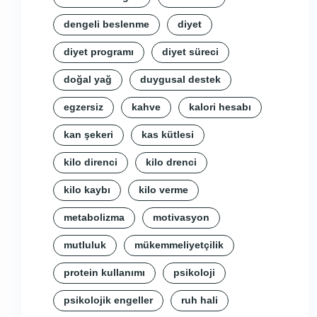
dengeli beslenme
diyet
diyet programı
diyet süreci
doğal yağ
duygusal destek
egzersiz
kahve
kalori hesabı
kan şekeri
kas kütlesi
kilo direnci
kilo drenci
kilo kaybı
kilo verme
metabolizma
motivasyon
mutluluk
mükemmeliyetçilik
protein kullanımı
psikoloji
psikolojik engeller
ruh hali