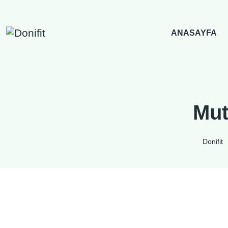
İçeriğe
geç
ANASAYFA
Mut
Donifit