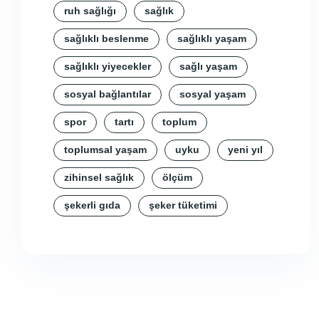
ruh sağlığı
sağlık
sağlıklı beslenme
sağlıklı yaşam
sağlıklı yiyecekler
sağlı yaşam
sosyal bağlantılar
sosyal yaşam
spor
tartı
toplum
toplumsal yaşam
uyku
yeni yıl
zihinsel sağlık
ölçüm
şekerli gıda
şeker tüketimi