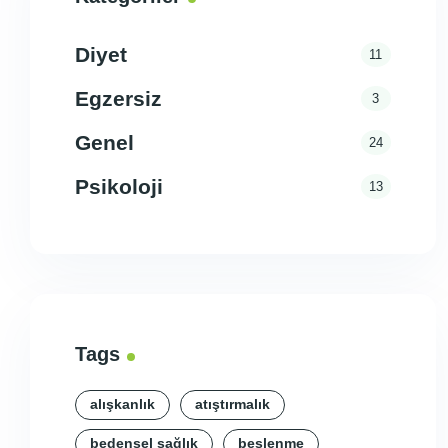
Diyet
11
Egzersiz
3
Genel
24
Psikoloji
13
Tags
alışkanlık
atıştırmalık
bedensel sağlık
beslenme