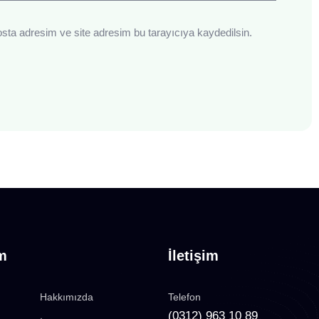
sta adresim ve site adresim bu tarayıcıya kaydedilsin.
im
İletişim
Hakkımızda
Telefon
(0312) 963 10 89