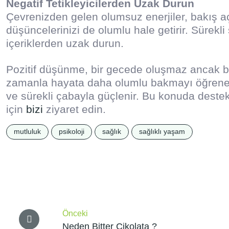
Negatif Tetikleyicilerden Uzak Durun
Çevrenizden gelen olumsuz enerjiler, bakış açın
düşüncelerinizi de olumlu hale getirir. Sürekli
içeriklerden uzak durun.
Pozitif düşünme, bir gecede oluşmaz ancak b
zamanla hayata daha olumlu bakmayı öğrenebilir
ve sürekli çabayla güçlenir. Bu konuda destek
için
bizi
ziyaret edin.
mutluluk
psikoloji
sağlık
sağlıklı yaşam
Yazı
gezinmesi
Önceki
Neden Bitter Çikolata ?