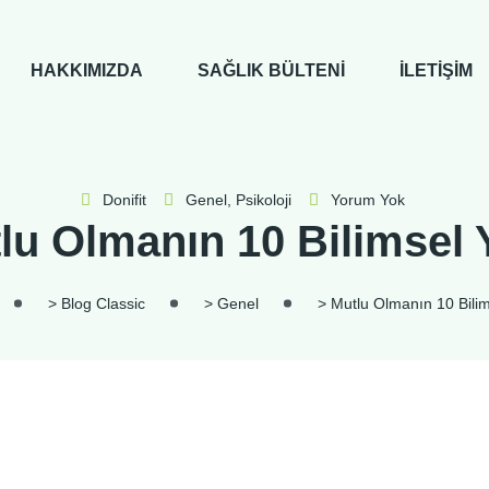
HAKKIMIZDA
SAĞLIK BÜLTENI
İLETIŞIM
Donifit
Genel
,
Psikoloji
Yorum Yok
lu Olmanın 10 Bilimsel 
>
Blog Classic
>
Genel
>
Mutlu Olmanın 10 Bilim