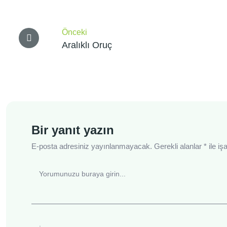
Yazı
gezinmesi
Önceki
Aralıklı Oruç
Bir yanıt yazın
E-posta adresiniz yayınlanmayacak.
Gerekli alanlar
*
ile iş