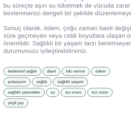
bu süreçte aşırı su tüketmek de vücuda zarar 
beslenmenizi dengeli bir şekilde düzenlemeye
Sonuç olarak, ödem, çoğu zaman basit değişikli
süre geçmeyen veya ciddi boyutlara ulaşan 
önemlidir. Sağlıklı bir yaşam tarzı benimseye
durumunuzu iyileştirebilirsiniz.
bedensel sağlık
diyet
kilo verme
ödem
potasyum
sağlık
sağlıklı yaşam
sağlıklı yiyecekler
su
suı oranı
tuz oranı
yeşil çay