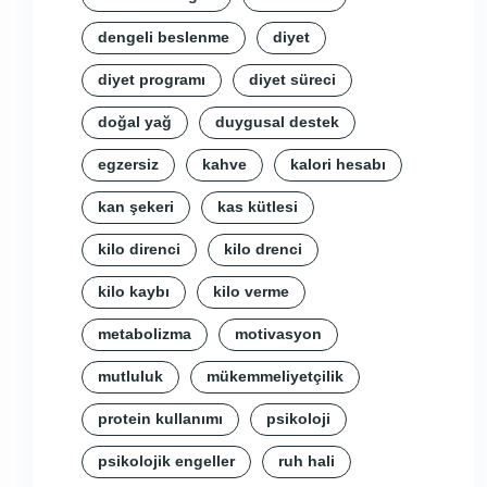
dengeli beslenme
diyet
diyet programı
diyet süreci
doğal yağ
duygusal destek
egzersiz
kahve
kalori hesabı
kan şekeri
kas kütlesi
kilo direnci
kilo drenci
kilo kaybı
kilo verme
metabolizma
motivasyon
mutluluk
mükemmeliyetçilik
protein kullanımı
psikoloji
psikolojik engeller
ruh hali