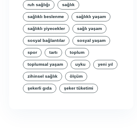
ruh sağlığı
sağlık
sağlıklı beslenme
sağlıklı yaşam
sağlıklı yiyecekler
sağlı yaşam
sosyal bağlantılar
sosyal yaşam
spor
tartı
toplum
toplumsal yaşam
uyku
yeni yıl
zihinsel sağlık
ölçüm
şekerli gıda
şeker tüketimi