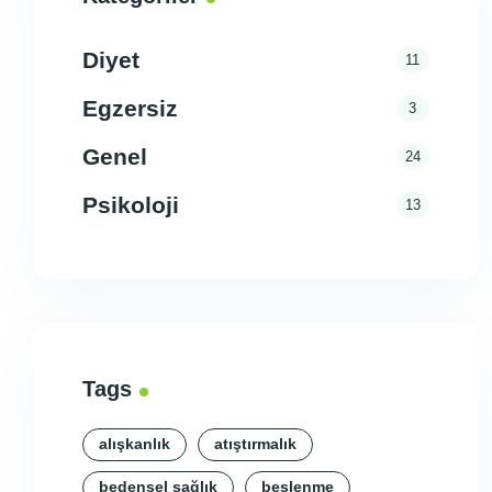
Diyet
11
Egzersiz
3
Genel
24
Psikoloji
13
Tags
alışkanlık
atıştırmalık
bedensel sağlık
beslenme