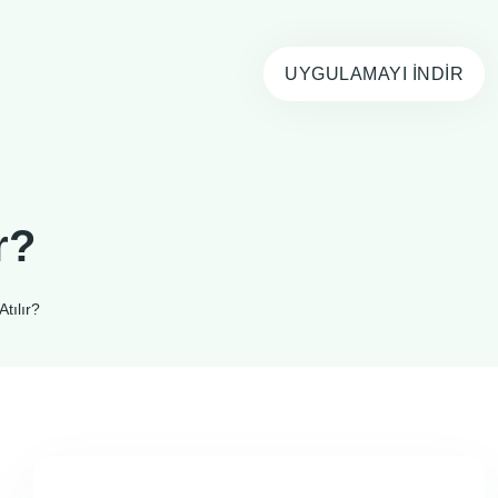
UYGULAMAYI İNDIR
r?
tılır?