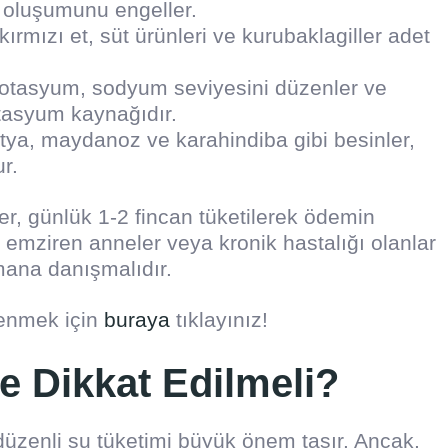
oluşumunu engeller.
ırmızı et, süt ürünleri ve kurubaklagiller adet
tasyum, sodyum seviyesini düzenler ve
otasyum kaynağıdır.
tya, maydanoz ve karahindiba gibi besinler,
r.
ler, günlük 1-2 fincan tüketilerek ödemin
, emziren anneler veya kronik hastalığı olanlar
mana danışmalıdır.
renmek için
buraya
tıklayınız!
e Dikkat Edilmeli?
zenli su tüketimi büyük önem taşır. Ancak,