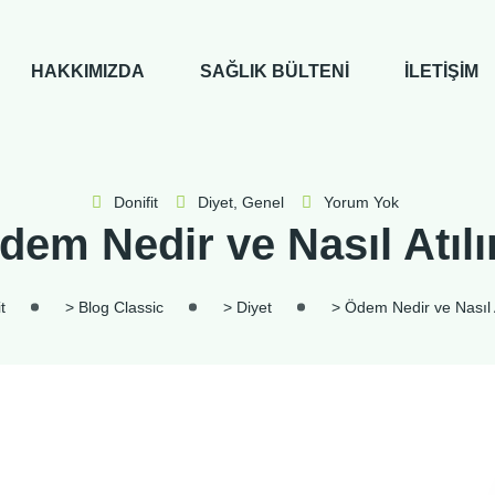
HAKKIMIZDA
SAĞLIK BÜLTENI
İLETIŞIM
Donifit
Diyet
,
Genel
Yorum Yok
dem Nedir ve Nasıl Atılı
t
>
Blog Classic
>
Diyet
>
Ödem Nedir ve Nasıl A