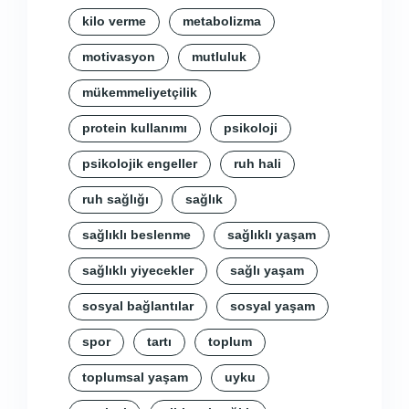
kilo verme
metabolizma
motivasyon
mutluluk
mükemmeliyetçilik
protein kullanımı
psikoloji
psikolojik engeller
ruh hali
ruh sağlığı
sağlık
sağlıklı beslenme
sağlıklı yaşam
sağlıklı yiyecekler
sağlı yaşam
sosyal bağlantılar
sosyal yaşam
spor
tartı
toplum
toplumsal yaşam
uyku