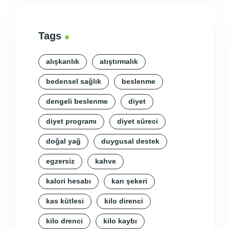
Tags
alışkanlık
atıştırmalık
bedensel sağlık
beslenme
dengeli beslenme
diyet
diyet programı
diyet süreci
doğal yağ
duygusal destek
egzersiz
kahve
kalori hesabı
kan şekeri
kas kütlesi
kilo direnci
kilo drenci
kilo kaybı