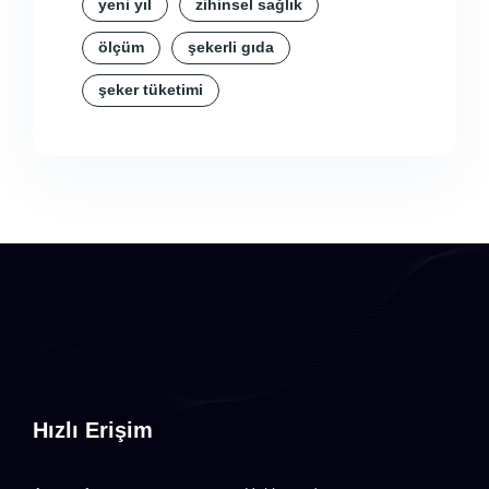
yeni yıl
zihinsel sağlık
ölçüm
şekerli gıda
şeker tüketimi
Hızlı Erişim