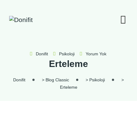
İçeriğe
geç
Donifit
Psikoloji
Yorum Yok
Erteleme
Donifit
>
Blog Classic
>
Psikoloji
>
Erteleme