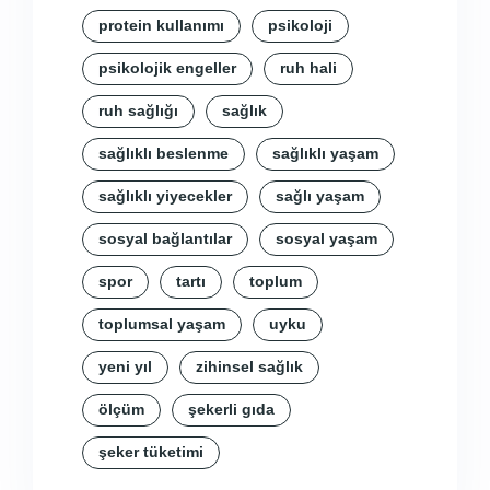
protein kullanımı
psikoloji
psikolojik engeller
ruh hali
ruh sağlığı
sağlık
sağlıklı beslenme
sağlıklı yaşam
sağlıklı yiyecekler
sağlı yaşam
sosyal bağlantılar
sosyal yaşam
spor
tartı
toplum
toplumsal yaşam
uyku
yeni yıl
zihinsel sağlık
ölçüm
şekerli gıda
şeker tüketimi