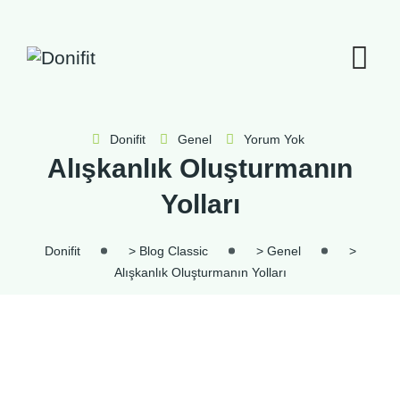
İçeriğe
geç
Donifit
Genel
Yorum Yok
Alışkanlık Oluşturmanın
Yolları
Donifit
>
Blog Classic
>
Genel
>
Alışkanlık Oluşturmanın Yolları