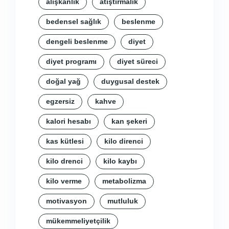
alışkanlık
atıştırmalık
bedensel sağlık
beslenme
dengeli beslenme
diyet
diyet programı
diyet süreci
doğal yağ
duygusal destek
egzersiz
kahve
kalori hesabı
kan şekeri
kas kütlesi
kilo direnci
kilo drenci
kilo kaybı
kilo verme
metabolizma
motivasyon
mutluluk
mükemmeliyetçilik