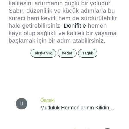
kalitesini artırmanın güçlü bir yoludur.
Sabır, düzenlilik ve küçük adımlarla bu
süreci hem keyifli hem de sürdürülebilir
hale getirebilirsiniz.
Donifit’e
hemen
kayıt olup sağlıklı ve kaliteli bir yaşama
başlamak için bir adım atabilirsiniz.
alışkanlık
hedef
sağlık
Yazı
Önceki
gezinmesi
Mutluluk Hormonlarının Kilidini
Açmak